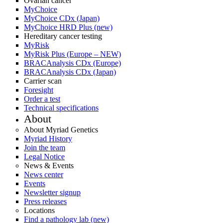
Ovarian cancer
MyChoice
MyChoice CDx (Japan)
MyChoice HRD Plus (new)
Hereditary cancer testing
MyRisk
MyRisk Plus (Europe – NEW)
BRACAnalysis CDx (Europe)
BRACAnalysis CDx (Japan)
Carrier scan
Foresight
Order a test
Technical specifications
About
About Myriad Genetics
Myriad History
Join the team
Legal Notice
News & Events
News center
Events
Newsletter signup
Press releases
Locations
Find a pathology lab (new)