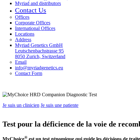
Myriad and distributors
Contact Us
Offices
Corporate Offices
International Offices
Locations
Address
Myriad Genetics GmbH
Leutschenbachstrasse 95
8050 Zurich, Switzerland
Email
info@myriadgenetics.eu
Contact Form
Je suis un clinicien
Je suis une patiente
Test pour la déficience de la voie de reco
®
MyChoice
est un test génomique qui guide les décisions de trait