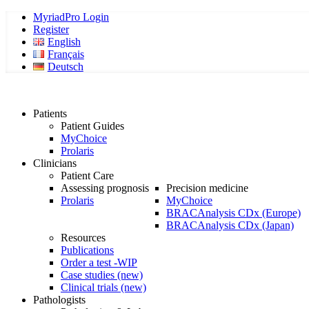
MyriadPro Login
Register
English
Français
Deutsch
Patients
Patient Guides
MyChoice
Prolaris
Clinicians
Patient Care
Assessing prognosis
Precision medicine
Prolaris
MyChoice
BRACAnalysis CDx (Europe)
BRACAnalysis CDx (Japan)
Resources
Publications
Order a test -WIP
Case studies (new)
Clinical trials (new)
Pathologists