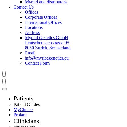
Myriad and distributors
Contact Us
Offices
Corporate Offices
International Offices
Locations
Address
Myriad Genetics GmbH
Leutschenbachstrasse 95
8050 Zurich, Switzerland
Email
info@myriadgenetics.eu
Contact Form
Patients
Patient Guides
MyChoice
Prolaris
Clinicians