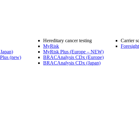
Hereditary cancer testing
Carrier s
MyRisk
Foresight
Japan)
MyRisk Plus (Europe – NEW)
lus (new)
BRACAnalysis CDx (Europe)
BRACAnalysis CDx (Japan)