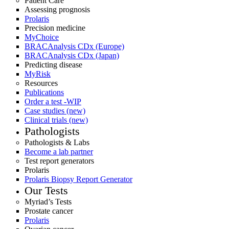
Patient Care
Assessing prognosis
Prolaris
Precision medicine
MyChoice
BRACAnalysis CDx (Europe)
BRACAnalysis CDx (Japan)
Predicting disease
MyRisk
Resources
Publications
Order a test -WIP
Case studies (new)
Clinical trials (new)
Pathologists
Pathologists & Labs
Become a lab partner
Test report generators
Prolaris
Prolaris Biopsy Report Generator
Our Tests
Myriad’s Tests
Prostate cancer
Prolaris