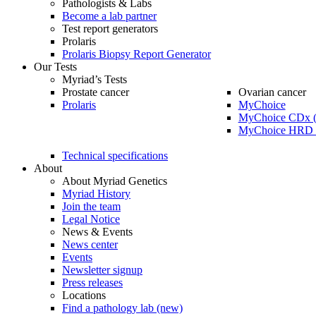
Pathologists & Labs
Become a lab partner
Test report generators
Prolaris
Prolaris Biopsy Report Generator
Our Tests
Myriad’s Tests
Prostate cancer
Ovarian cancer
Prolaris
MyChoice
MyChoice CDx (
MyChoice HRD P
Technical specifications
About
About Myriad Genetics
Myriad History
Join the team
Legal Notice
News & Events
News center
Events
Newsletter signup
Press releases
Locations
Find a pathology lab (new)